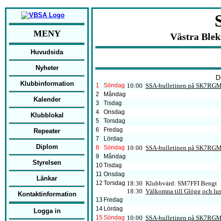
MENY
Västra Ble
Huvudsida
Nyheter
D
Klubbinformation
1
Söndag
10:00
SSA-bulletinen på SK7RG
2
Måndag
Kalender
3
Tisdag
4
Onsdag
Klubblokal
5
Torsdag
6
Fredag
Repeater
7
Lördag
Diplom
8
Söndag
10:00
SSA-bulletinen på SK7RG
9
Måndag
Styrelsen
10
Tisdag
11
Onsdag
Länkar
12
Torsdag
18:30 Klubbvärd: SM7FFI Bengt
18:30
Välkomna till Glögg och lus
Kontaktinformation
13
Fredag
14
Lördag
Logga in
15
Söndag
10:00
SSA-bulletinen på SK7RG